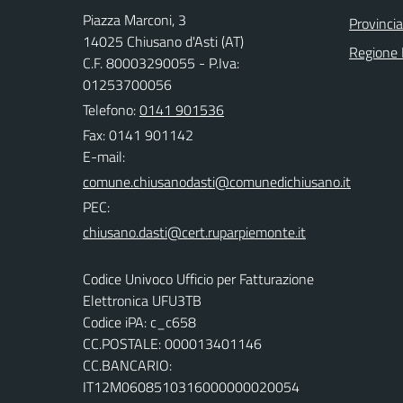
Piazza Marconi, 3
Provincia
14025 Chiusano d'Asti (AT)
Regione
C.F. 80003290055 - P.Iva:
01253700056
Telefono:
0141 901536
Fax: 0141 901142
E-mail:
PEC:
Codice Univoco Ufficio per Fatturazione
Elettronica UFU3TB
Codice iPA: c_c658
CC.POSTALE: 000013401146
CC.BANCARIO:
IT12M0608510316000000020054